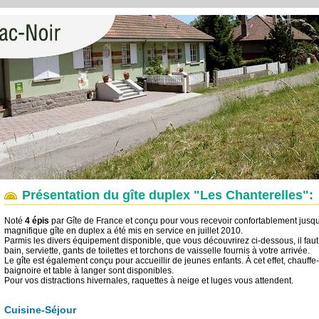
Présentation du gîte duplex "Les Chanterelles":
Noté
4 épis
par Gîte de France et conçu pour vous recevoir confortablement jusq
magnifique gîte en duplex a été mis en service en juillet 2010.
Parmis les divers équipement disponible, que vous découvrirez ci-dessous, il faut 
bain, serviette, gants de toilettes et torchons de vaisselle fournis à votre arrivée.
Le gîte est également conçu pour accueillir de jeunes enfants. À cet effet, chauffe
baignoire et table à langer sont disponibles.
Pour vos distractions hivernales, raquettes à neige et luges vous attendent.
Cuisine-Séjour