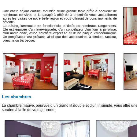
Une vaste séjour-cuisine, meublée d'une grande table prête à accueillir de
nombreux convives et le canapé à côté de la cheminée vous accueilleront
après les visites de notre belle région et vous offriront de bons moments de
détente.
La cuisine, lumineuse est fonctionnelle et dotée de nombreux rangements.
Elle est équipée d'un lave-vaisselle, d'un congélateur d'un four à pyrolyse,
d'un micro-onde, d'une cafetière expresso et d'une plaque vitrocéramique.
Un congélateur est présent, ainsi que des accessoires à fondue, raclette,
plancha ou barbecue.
Les chambres
La chambre mauve, pourvue d’un grand lit double et d'un lit simple, vous offre u
seraine à la fin de votre journée.