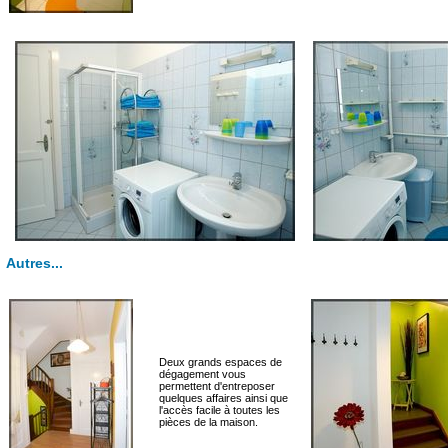
Autres...
Deux grands espaces de
dégagement vous
permettent d'entreposer
quelques affaires ainsi que
l'accès facile à toutes les
pièces de la maison.