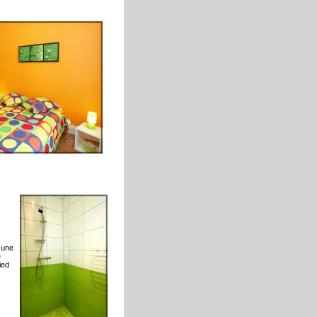
, une
e
ied