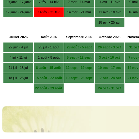
10 janv - 17 janv
7 fév - 14 fév
7 mar - 14 mar
4 avr - 11 avr
9 mai 
17 janv - 24 janv
14 fév - 21 fév
14 mar - 21 mar
11 avr - 18 avr
16 mai
18 avr - 25 avr
Juillet 2026
Août 2026
Septembre 2026
Octobre 2026
Novemb
27 juin - 4 juil
25 juil - 1 août
29 août - 5 sept
26 sept - 3 oct
31 oct
4 juil - 11 juil
1 août - 8 août
5 sept - 12 sept
3 oct - 10 oct
7 nov 
11 juil - 18 juil
8 août - 15 août
12 sept - 19 sept
10 oct - 17 oct
14 nov
18 juil - 25 juil
15 août - 22 août
19 sept - 26 sept
17 oct - 24 oct
21 nov
22 août - 29 août
24 oct - 31 oct