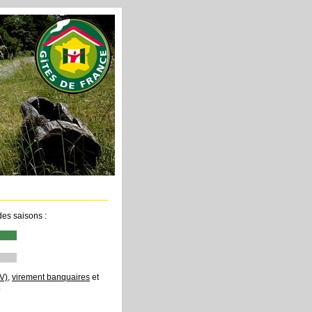
 des saisons :
V)
,
virement banquaires
et
.