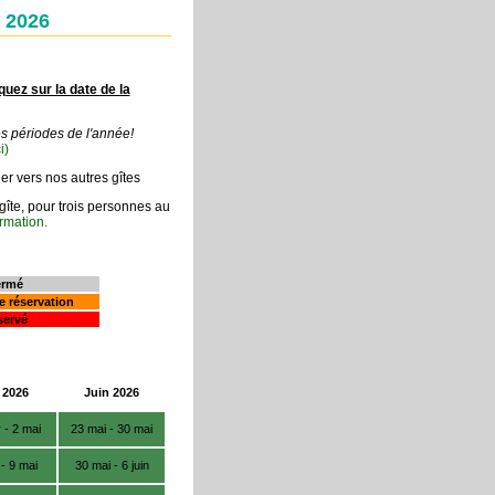
e 2026
iquez sur la date de la
es périodes de l'année!
i)
er vers nos autres gîtes
gîte, pour trois personnes au
ormation.
ermé
e réservation
servé
 2026
Juin 2026
 - 2 mai
23 mai - 30 mai
 - 9 mai
30 mai - 6 juin