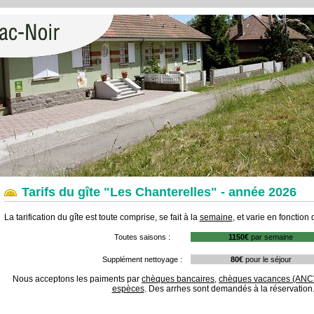
Tarifs du gîte "Les Chanterelles" - année 2026
La tarification du gîte est toute comprise, se fait à la
semaine
, et varie en fonction
Toutes saisons :
1150€
par semaine
Supplément nettoyage :
80€
pour le séjour
Nous acceptons les paiments par
chèques bancaires
,
chèques vacances (ANC
espèces
. Des arrhes sont demandés à la réservation