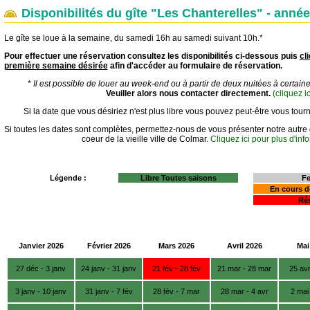
Disponibilités du gîte "Les Chanterelles" - anné
Le gîte se loue à la semaine, du samedi 16h au samedi suivant 10h.*
Pour effectuer une réservation consultez les disponibilités ci-dessous puis
cl
première semaine désirée
afin d'accéder au formulaire de réservation.
*
Il est possible de louer au week-end ou à partir de deux nuitées à certain
Veuiller alors nous contacter directement.
(cliquez ic
Si la date que vous désiriez n'est plus libre vous pouvez peut-être vous tourn
Si toutes les dates sont complètes, permettez-nous de vous présenter notre autre 
coeur de la vieille ville de Colmar.
Cliquez ici pour plus d'inf
Légende :
Libre Toutes saisons
F
En cours d
Ré
Janvier 2026
Février 2026
Mars 2026
Avril 2026
Mai
27 déc - 3 janv
24 janv - 31 janv
21 fév - 28 fév
21 mar - 28 mar
25 avr
3 janv - 10 janv
31 janv - 7 fév
28 fév - 7 mar
28 mar - 4 avr
2 mai