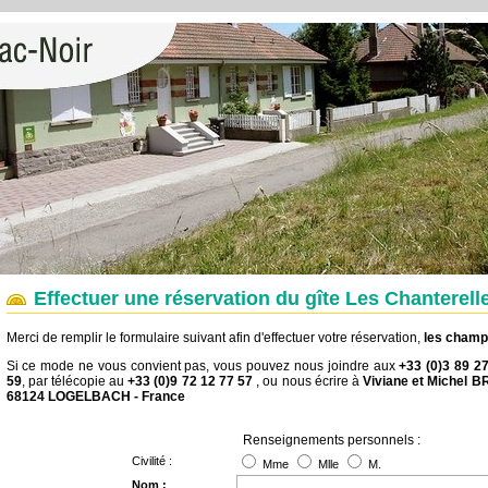
Effectuer une réservation du gîte Les Chanterell
Merci de remplir le formulaire suivant afin d'effectuer votre réservation,
les champs
Si ce mode ne vous convient pas, vous pouvez nous joindre aux
+33 (0)3 89 2
59
, par télécopie au
+33 (0)9 72 12 77 57
, ou nous écrire à
Viviane et Michel B
68124 LOGELBACH - France
Renseignements personnels :
Civilité :
Mme
Mlle
M.
Nom :