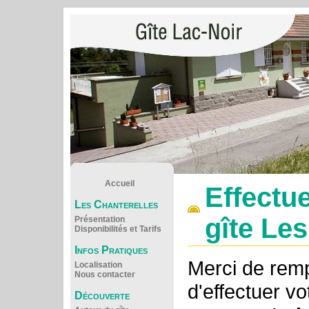
Accueil
Effectu
Les Chanterelles
gîte Le
Présentation
Disponibilités et Tarifs
Infos Pratiques
Merci de rempl
Localisation
Nous contacter
d'effectuer vo
Découverte