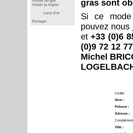
gras sont ob
Autour du gîte
Visiter la région
Livre d'or
Si ce mode
Partager
pouvez nous 
et
+33 (0)6 8
(0)9 72 12 77
Michel BRICO
LOGELBACH 
Civilité :
Nom :
Prénom :
Adresse :
Complément 
Ville :