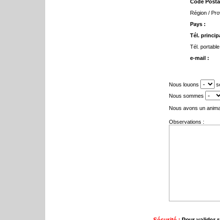
Code Postal
Région / Pro
Pays :
Tél. principa
Tél. portable
e-mail :
Nous louons
se
Nous sommes
Nous avons un anima
Observations :
Sécurité :
Pour valider r