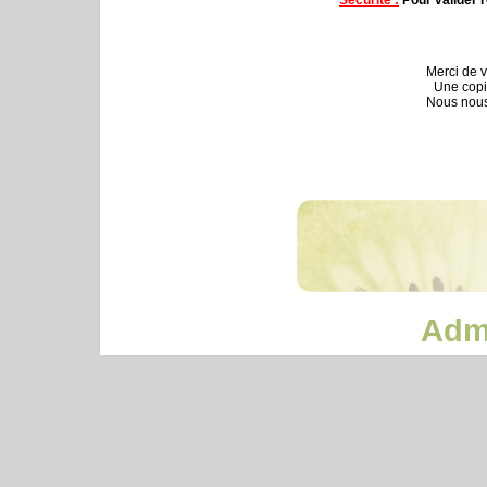
Merci de v
Une copi
Nous nous
Admi