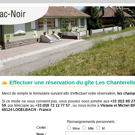
Effectuer une réservation du gîte Les Chanterell
Merci de remplir le formulaire suivant afin d'effectuer votre réservation,
les champs
Si ce mode ne vous convient pas, vous pouvez nous joindre aux
+33 (0)3 89 2
59
, par télécopie au
+33 (0)9 72 12 77 57
, ou nous écrire à
Viviane et Michel B
68124 LOGELBACH - France
Renseignements personnels :
Civilité :
Mme
Mlle
M.
Nom :