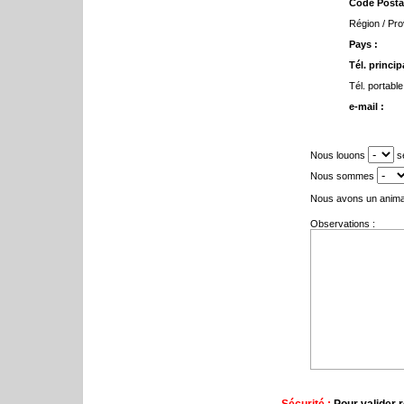
Code Postal
Région / Pro
Pays :
Tél. principa
Tél. portable
e-mail :
Nous louons
se
Nous sommes
Nous avons un anima
Observations :
Sécurité :
Pour valider r