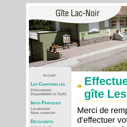
Accueil
Effectu
Les Chanterelles
gîte Le
Présentation
Disponibilités et Tarifs
Infos Pratiques
Merci de rempl
Localisation
Nous contacter
d'effectuer vo
Découverte