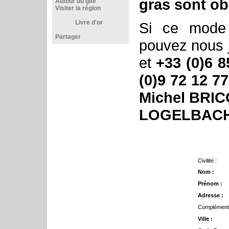
gras sont ob
Autour du gîte
Visiter la région
Livre d'or
Si ce mode
Partager
pouvez nous 
et
+33 (0)6 8
(0)9 72 12 77
Michel BRICO
LOGELBACH 
Civilité :
Nom :
Prénom :
Adresse :
Complément 
Ville :