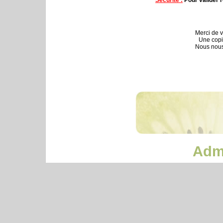
Merci de v
Une copi
Nous nous
Admi