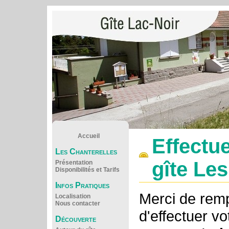
Accueil
Effectu
Les Chanterelles
gîte Le
Présentation
Disponibilités et Tarifs
Infos Pratiques
Merci de rempl
Localisation
Nous contacter
d'effectuer vo
Découverte