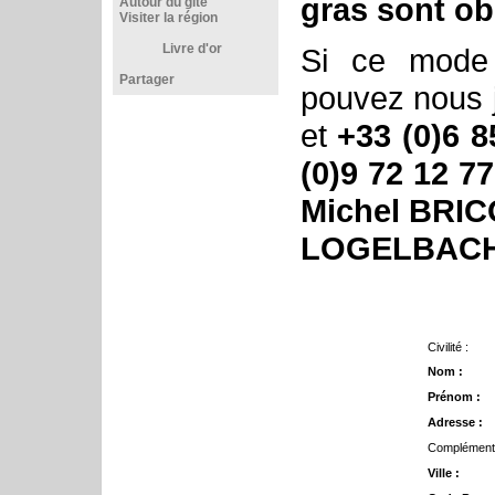
gras sont ob
Autour du gîte
Visiter la région
Livre d'or
Si ce mode
Partager
pouvez nous 
et
+33 (0)6 8
(0)9 72 12 77
Michel BRICO
LOGELBACH 
Civilité :
Nom :
Prénom :
Adresse :
Complément 
Ville :