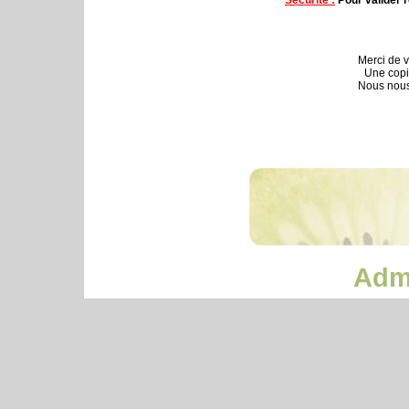
Merci de v
Une copi
Nous nous
Admi