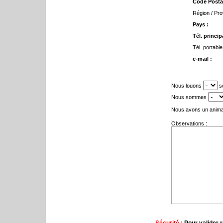
Code Postal
Région / Pro
Pays :
Tél. principa
Tél. portable
e-mail :
Nous louons
se
Nous sommes
Nous avons un anima
Observations :
Sécurité :
Pour valider r