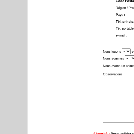
Code Postal
Région / Pro
Pays :
Tél. principa
Tél. portable
e-mail :
Nous louons
se
Nous sommes
Nous avons un anima
Observations :
Sécurité :
Pour valider r