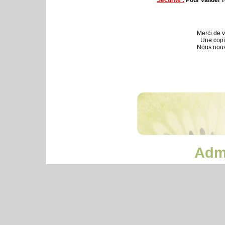
Merci de v
Une copi
Nous nous
Admi