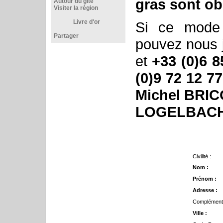
gras sont ob
Autour du gîte
Visiter la région
Livre d'or
Si ce mode
Partager
pouvez nous 
et
+33 (0)6 8
(0)9 72 12 77
Michel BRICO
LOGELBACH 
Civilité :
Nom :
Prénom :
Adresse :
Complément 
Ville :