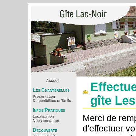
Accueil
Effectu
Les Chanterelles
gîte Le
Présentation
Disponibilités et Tarifs
Infos Pratiques
Merci de rempl
Localisation
Nous contacter
d'effectuer vo
Découverte